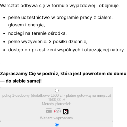
Warsztat odbywa się w formule wyjazdowej i obejmuje:
pełne uczestnictwo w programie pracy z ciałem,
głosem i energią,
noclegi na terenie ośrodka,
pełne wyżywienie: 3 posiłki dziennie,
dostęp do przestrzeni wspólnych i otaczającej natury.
.
Zapraszamy Cię w podróż, która jest powrotem do domu
— do siebie samej!
pokój 1-osobowy (dodatkowe 1600 zł - płatne gotówką na miejscu)
1500,00 zł
Metody płatności:
Wariant wyprzedany